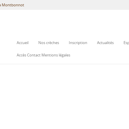
s à Montbonnot
Skip to content
Menu
Accueil
Nos crèches
Inscription
Actualités
Esp
Accès Contact Mentions légales