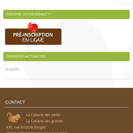
INSCRIRE VOTRE ENFANT ?
DERNIÈRES ACTUALITÉS
Le jardin
CONTACT
La Cabane des petits
La Cabane des grands
430, rue Aristide Bergès